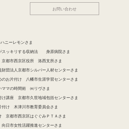
お問い合わせ
)ハニーレモンさま
がスッキリする収納法 身原病院さま
 京都市西京区役所 洛西支所さま
益財団法人京都市シルバー人材センターさま
めのお片付け 八幡市生涯学習センターさま
いママの時間術 ㈱リヴさま
付け講座 京都市久世地域包括センターさま
片付け 木津川市教育委員会さま
け 京都市西京区はぐぐみＰＴＡさま
 向日市女性活躍推進センターさま