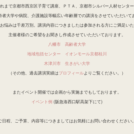
れまで京都市西京区子育て講座、ＰＴＡ、京都市シルバー人材センター
齢者大学や病院、介護施設等幅広い年齢層での講演をさせていただいて
お悩みは千差万別。講演内容につきましたは参加される方にご満足いた
主催者様のご希望をお聞きし作成させていただいております。
八幡市 高齢者大学
地域包括センター イオンモール京都桂川
木津川市 生きがい大学
（その他、過去講演実績は
プロフィール
よりご覧ください。）
またイベント開催では企画から実施までもしております。
イベント例
(阪急洛西口駅高架下にて)
ご日程、ご予算、内容等につきましてはお気軽にお問い合わせください