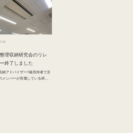
2:30
整理収納研究会のリレ
ー終了しました
収納アドバイザー1級所持者で京
のメンバーが所属している研…