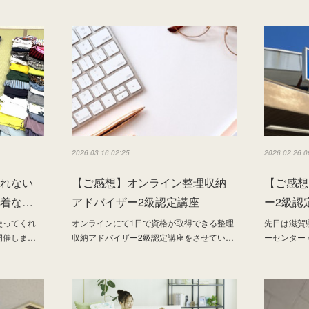
2026.03.16 02:25
2026.02.26 0
れない
【ご感想】オンライン整理収納
【ご感想
着な…
アドバイザー2級認定講座
ー2級認
使ってくれ
オンラインにて1日で資格が取得できる整理
先日は滋賀県
開催しま…
収納アドバイザー2級認定講座をさせてい…
ーセンター