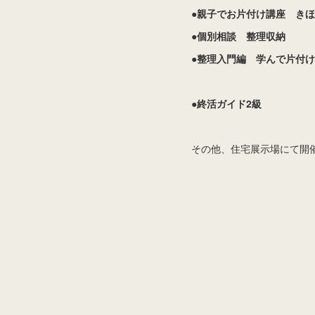
●親子でお片付け講座 き
●個別相談
●整理入門編 学んで片付け
●
終活ガイド2級
120
その他、住宅展示場にて開