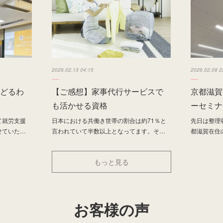
2026.02.13 04:15
2026.02.08 2
どるわ
【ご感想】家事代行サービスで
京都滋賀
も活かせる資格
ーセミナ
て就労支援
日本における共働き世帯の割合は約71％と
先日は整理
せていた…
言われていて半数以上となってます。そ…
都滋賀在住
もっと見る
お客様の声