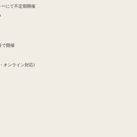
にて不定期開催
中
で開催
・オンライン対応)