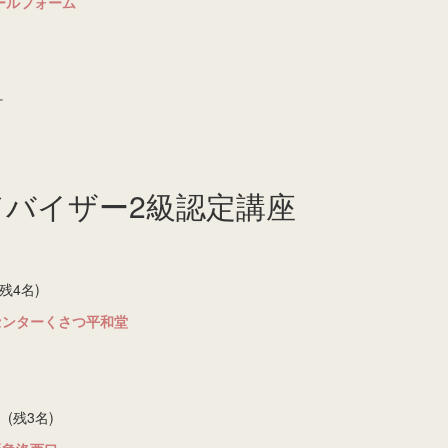
ールフォーム
＋
ドバイザー2級認定講座
(残4名)
ーセンターくさつ平和堂
0 (残3名)