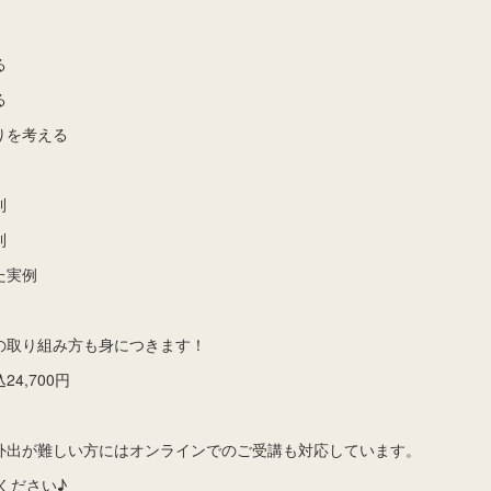
る
る
りを考える
則
則
た実例
の取り組み方も身につきます！
4,700円
外出が難しい方にはオンラインでのご受講も対応しています。
ください♪