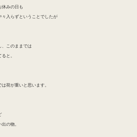
お休みの日も
中々入らずということでしたが
し、このままでは
てると。
では荷が重いと思います。
ど
い出の物。