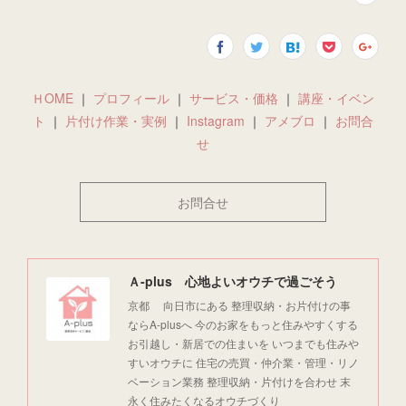
ＨOME
｜
プロフィール
｜
サービス・価格
｜
講座・イベン
ト
｜
片付け作業・実例
｜
Instagram
｜
アメブロ
｜
お問合
せ
お問合せ
Ａ-plus 心地よいオウチで過ごそう
京都 向日市にある 整理収納・お片付けの事
ならA-plusへ 今のお家をもっと住みやすくする
お引越し・新居での住まいを いつまでも住みや
すいオウチに 住宅の売買・仲介業・管理・リノ
ベーション業務 整理収納・片付けを合わせ 末
永く住みたくなるオウチづくり