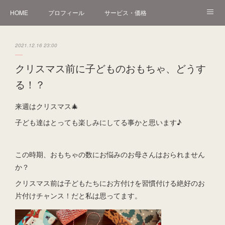
HOME
プロフィール
サービス・価格
オンライン講座
講座・講演・イベント
片付け作業・実例
2021.12.16 23:00
Instagram
アメブロ
お問い合わせ
クリスマス前に子どものおもちゃ、どうす
る！？
来週はクリスマス🎄
子ども達はとっても楽しみにしてる事かと思います♪
この時期、おもちゃの数にお悩みのお母さんはおられません
か？
クリスマス前は子どもたちにお方付けを習慣付ける絶好のお
片付けチャンス！だと私は思ってます。