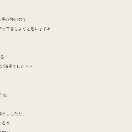
る事が多いので
アップをしようと思います♪
きる！
認定講座でした＾＾
変化。
暮らししたり、
くると
ますが