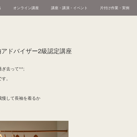
格
オンライン講座
講座・講演・イベント
片付け作業・実例
納アドバイザー2級認定講座
ぎ去って^^;
です。
我慢して長袖を着るか
。