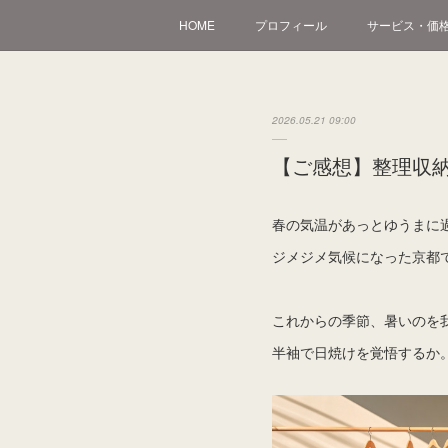
HOME
プロフィール
サービス・価
2026.05.21 09:00
【ご感想】整理収
春の気温があっとゆうまに過
ジメジメ気候になった京都
これからの季節、暑いのを
半袖で日焼けを覚悟するか