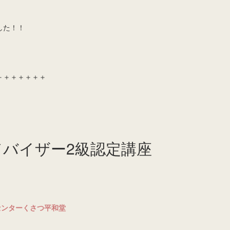
した！！
＋＋＋＋＋＋＋
ドバイザー2級認定講座
ーセンターくさつ平和堂