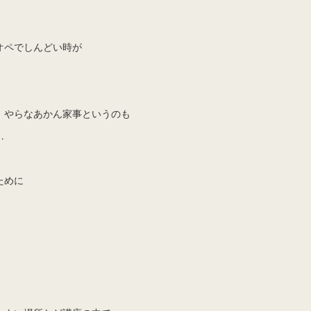
オペでしんどい時が
、やらなあかん家事というのも
…
ために