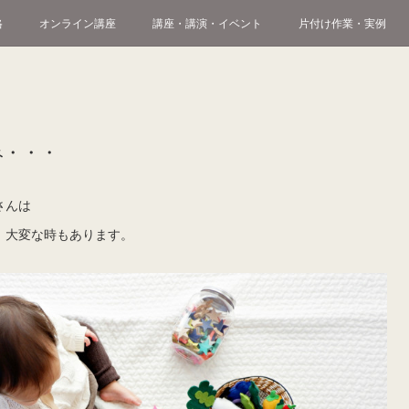
格
オンライン講座
講座・講演・イベント
片付け作業・実例
み・・・
さんは
、大変な時もあります。