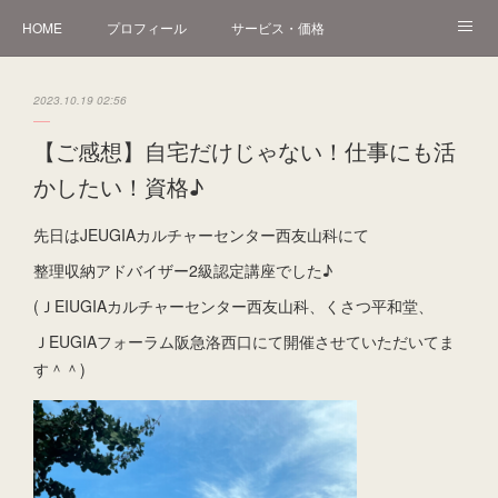
HOME
プロフィール
サービス・価格
オンライン講座
講座・講演・イベント
片付け作業・実例
2023.10.19 02:56
Instagram
アメブロ
お問い合わせ
【ご感想】自宅だけじゃない！仕事にも活
かしたい！資格♪
先日はJEUGIAカルチャーセンター西友山科にて
整理収納アドバイザー2級認定講座でした♪
(ＪEIUGIAカルチャーセンター西友山科、くさつ平和堂、
ＪEUGIAフォーラム阪急洛西口にて開催させていただいてま
す＾＾)