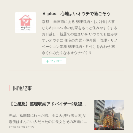
Ａ-plus 心地よいオウチで過ごそう
京都 向日市にある 整理収納・お片付けの事
ならA-plusへ 今のお家をもっと住みやすくする
お引越し・新居での住まいを いつまでも住みや
すいオウチに 住宅の売買・仲介業・管理・リノ
ベーション業務 整理収納・片付けを合わせ 末
永く住みたくなるオウチづくり
フォロー
関連記事
【ご感想】整理収納アドバイザー2級認定講座
先日、祇園祭に行った際、ホコ天(歩行者天国)な
場所はすんごい人だったのに長女とその友達に…
2026.07.29 23:15