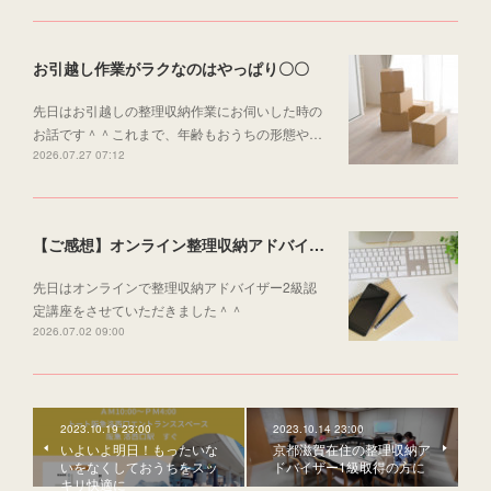
お引越し作業がラクなのはやっぱり〇〇
先日はお引越しの整理収納作業にお伺いした時の
お話です＾＾これまで、年齢もおうちの形態や…
2026.07.27 07:12
【ご感想】オンライン整理収納アドバイザー2級認定講座
先日はオンラインで整理収納アドバイザー2級認
定講座をさせていただきました＾＾
2026.07.02 09:00
2023.10.19 23:00
2023.10.14 23:00
いよいよ明日！もったいな
京都滋賀在住の整理収納ア
いをなくしておうちをスッ
ドバイザー1級取得の方に
キリ快適に