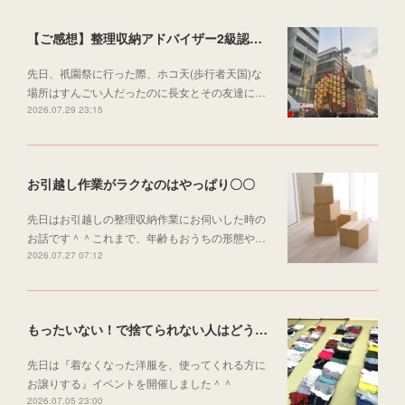
【ご感想】整理収納アドバイザー2級認定講座
先日、祇園祭に行った際、ホコ天(歩行者天国)な
場所はすんごい人だったのに長女とその友達に…
2026.07.29 23:15
お引越し作業がラクなのはやっぱり〇〇
先日はお引越しの整理収納作業にお伺いした時の
お話です＾＾これまで、年齢もおうちの形態や…
2026.07.27 07:12
もったいない！で捨てられない人はどうしてる？今年も着ない服を循環しております～♪
先日は『着なくなった洋服を、使ってくれる方に
お譲りする』イベントを開催しました＾＾
2026.07.05 23:00