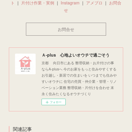
ト
｜
片付け作業・実例
｜
Instagram
｜
アメブロ
｜
お問合
せ
お問合せ
Ａ-plus 心地よいオウチで過ごそう
京都 向日市にある 整理収納・お片付けの事
ならA-plusへ 今のお家をもっと住みやすくする
お引越し・新居での住まいを いつまでも住みや
すいオウチに 住宅の売買・仲介業・管理・リノ
ベーション業務 整理収納・片付けを合わせ 末
永く住みたくなるオウチづくり
フォロー
関連記事