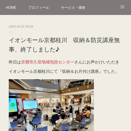
HOME
プロフィール
サービス・価格
オンライン講座
講座・講演・イベント
片付け作業・実例
2023.02.22 06:22
Instagram
アメブロ
お問い合わせ
イオンモール京都桂川 収納＆防災講座無
事、終了しました♪
昨日は
京都市久世地域包括センター
さんにお声かけいただき
イオンモール京都桂川にて『収納＆お片付け講座』でした。