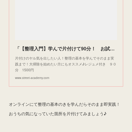
「【整理入門】学んで片付けて90分！ お試し価格1500円」by 吉川 晶子 | ストアカ
片付けのヤル気を出したい人！整理の基本を学んでそのまま実
践まで！大掃除を始めたい方にもオススメ♪レジュメ付き ９０
分 1500円
www.street-academy.com
オンラインにて整理の基本のきを学んだらそのまま即実践！
おうちの気になっていた箇所を片付けてみましょう♪