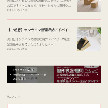
先日はお引越しの整理収納作業にお伺いした時の
お話です＾＾これまで、年齢もおうちの形態や…
2026.07.27 07:12
【ご感想】オンライン整理収納アドバイザー2級認定講座
先日はオンラインで整理収納アドバイザー2級認
定講座をさせていただきました＾＾
2026.07.02 09:00
2022.05.23 14:19
2022.05.06 06:14
整理収納アドバイザー1級
全商品対象！無印良品
2次試験官
10％オフ！
0
コメント