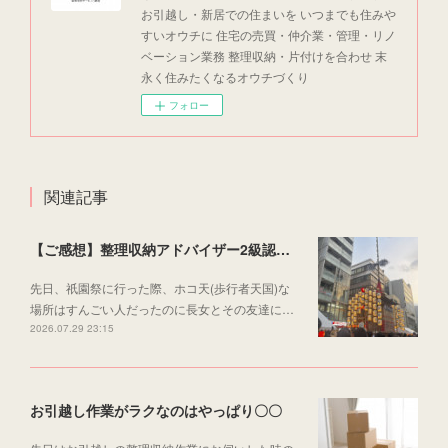
お引越し・新居での住まいを いつまでも住みや
すいオウチに 住宅の売買・仲介業・管理・リノ
ベーション業務 整理収納・片付けを合わせ 末
永く住みたくなるオウチづくり
フォロー
関連記事
【ご感想】整理収納アドバイザー2級認定講座
先日、祇園祭に行った際、ホコ天(歩行者天国)な
場所はすんごい人だったのに長女とその友達に…
2026.07.29 23:15
お引越し作業がラクなのはやっぱり〇〇