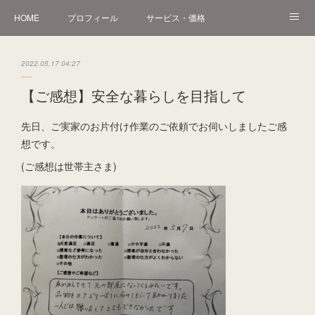
HOME
プロフィール
サービス・価格
オンライン講座
講座・講演・イベント
片付け作業・実例
2022.05.17 04:27
Instagram
アメブロ
お問い合わせ
【ご感想】安全な暮らしを目指して
先日、ご実家のお片付け作業のご依頼でお伺いしましたご感
想です。
(ご感想は世帯主さま)